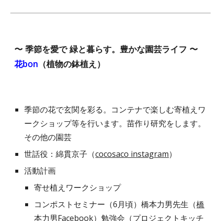
〜 季節を愛で 緑と暮らす。豊かな園芸ライフ 〜
花bon
（植物の鉢植え）
季節の花で玄関を彩る。コンテナで楽しむ寄植えワ
ークショップ等を行います。苗作り研究をします。
その他の園芸
世話役：
綿貫京子（
cocosaco instagram
）
活動計画
寄せ植えワークショップ
コンポストセミナー（6月頃）橋本力男先生（
橋
本力男Facebook
）勉強会（プロジェクトキッチ